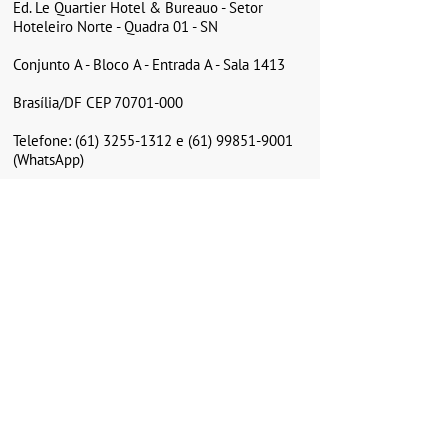
Ed. Le Quartier Hotel & Bureau
o -
Setor
Hoteleiro Norte - Quadra 01 - SN
Conjunto A - Bloco A - Entrada A - Sala 1413
Brasília/DF CEP 70701-000
Telefone: (61) 3255-1312 e (61) 99851-9001
(WhatsApp)
Siga a Focus Consultoria nas
redes sociais:
Fale conosco
Preencha nosso formulário de contato e
esclareça dúvidas, receba informações ou
simplesmente deixe sua mensagem.
FName